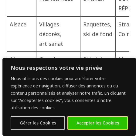
RÉPUT
Alsace
Villages
Raquettes,
Strasb
décorés,
ski de fond
Colma
artisanat
Alpes
Grand
Ski alpin,
March
Nous respectons votre vie privée
domaine
snowboard
locaux
skiable
les
Nous utilisons des cookies pour améliorer votre
expérience de navigation, diffuser des annonces ou du
monta
contenu personnalisés et analyser notre trafic. En cliquant
sur "Accepter les cookies", vous consentez à notre
Pyrénées
Paysages
Ski,
Petits
utilisation des cookies.
variés
randonnée
march
hivernale
monta
Gérer les Cookies
Accepter les Cookies