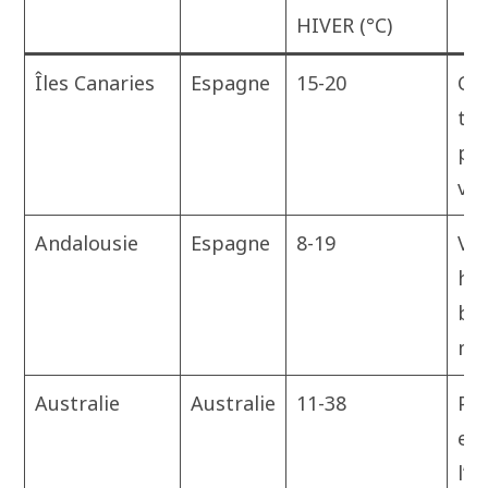
HIVER (°C)
Îles Canaries
Espagne
15-20
Cl
te
pl
vol
Andalousie
Espagne
8-19
Vil
his
bo
me
Australie
Australie
11-38
Pé
est
l’