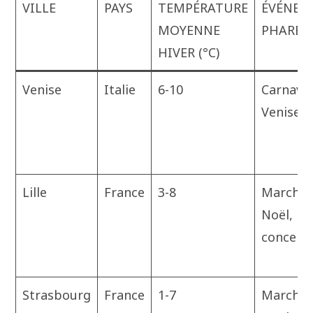
VILLE
PAYS
TEMPÉRATURE
ÉVÉNEM
MOYENNE
PHARES
HIVER (°C)
Venise
Italie
6-10
Carnaval
Venise
Lille
France
3-8
Marchés
Noël,
concert
Strasbourg
France
1-7
Marché 