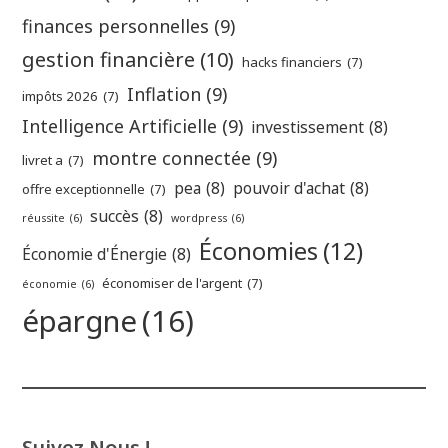
finances personnelles
(9)
gestion financière
(10)
hacks financiers
(7)
Inflation
(9)
impôts 2026
(7)
Intelligence Artificielle
(9)
investissement
(8)
montre connectée
(9)
livret a
(7)
pea
(8)
pouvoir d'achat
(8)
offre exceptionnelle
(7)
succès
(8)
réussite
(6)
wordpress
(6)
Économies
(12)
Économie d'Énergie
(8)
économiser de l'argent
(7)
économie
(6)
épargne
(16)
Suivez Nous !