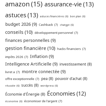
amazon
(15)
assurance-vie
(13)
astuces
(13)
astuces financières
(6)
bon plan
(6)
budget 2026
(9)
Cashback
(7)
chatgpt
(6)
conseils
(10)
développement personnel
(7)
finances personnelles
(9)
gestion financière
(10)
hacks financiers
(7)
Inflation
(9)
impôts 2026
(7)
Intelligence Artificielle
(9)
investissement
(8)
montre connectée
(9)
livret a
(7)
pea
(8)
pouvoir d'achat
(8)
offre exceptionnelle
(7)
succès
(8)
réussite
(6)
wordpress
(6)
Économies
(12)
Économie d'Énergie
(8)
économiser de l'argent
(7)
économie
(6)