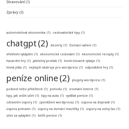
Stravování
(1)
Zprávy
(3)
automobilová ekonomika
(1)
cestovatelské tipy
(1)
chatgpt
(2)
dezerty
(1)
Domácí vaření
(1)
efektivní vytápění
(1)
ekonomické cestování
(1)
ekonomické recepty
(1)
hazardní hry
(1)
jablečný protlak
(1)
kontrolované výdaje
(1)
levná jídla
(1)
nejlepší nástroje pro wordpress
(1)
odpovědné hry
(1)
peníze online
(2)
pluginy wordpress
(1)
podvod nebo příležitost
(1)
pohodu
(1)
srovnání loterie
(1)
tipy, jak snížit účet
(1)
tipy na auta
(1)
vydělat peníze
(1)
zdravotní úspory
(1)
zpeněžení wordpressu
(1)
úspora na dopravě
(1)
úspora potravin
(1)
úspory na domácí mazlíčky
(1)
úspory na volný čas
(1)
účet za vytápění
(1)
šetřit peníze
(1)