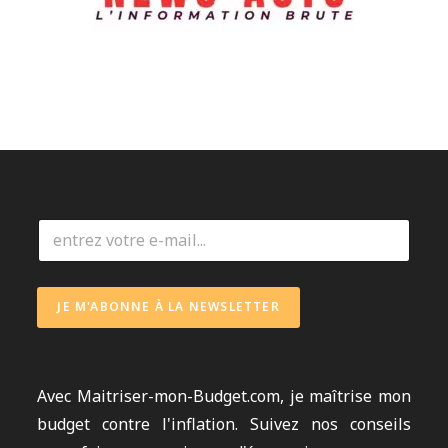
E
m
a
i
l
JE M'ABONNE À LA NEWSLETTER
*
Avec
Maitriser-mon-Budget.com
, je maîtrise mon
budget contre l'inflation. Suivez nos conseils