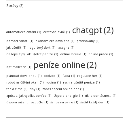
Zprávy
(3)
chatgpt
(2)
automatické čištění
(1)
cestovat levně
(1)
domácí roboti
(1)
ekonomická dovolená
(1)
gratinovaný
(1)
jak ušetřit
(1)
Jogurtový dort
(1)
lasagne
(1)
nejlepší tipy, jak ušetřit peníze
(1)
online loterie
(1)
online práce
(1)
peníze online
(2)
optimalizace
(1)
plánovat dovolenou
(1)
podvod
(1)
Rada
(1)
regulace her
(1)
robot na čištění oken
(1)
rodina
(1)
rychle ušetřit peníze
(1)
teplá zima
(1)
tipy
(1)
zabezpečení online her
(1)
způsob, jak vydělat peníze
(1)
Úspora energie
(1)
úklid domácnosti
(1)
úspora vašeho rozpočtu
(1)
šance na výhru
(1)
šetřit každý den
(1)