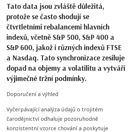
Tato data jsou zvláště důležitá,
protože se často shodují se
čtvrtletními rebalancemi hlavních
indexů, včetně S&P 500, S&P 400 a
S&P 600, jakož i různých indexů FTSE
a Nasdaq. Tato synchronizace zesiluje
dopad na objemy a volatilitu a vytváří
výjimečné tržní podmínky.
Doporučení a výhled
Vyčerpávající analýza údajů o trojitém
čarodějnictví odhaluje pozoruhodně
konzistentní vzorce chování a poskytuje