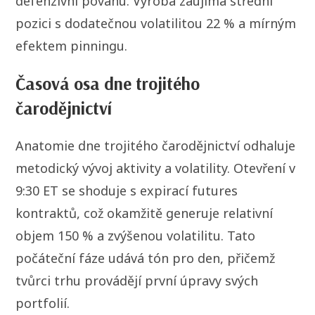
defenzivní povahu. Výroba zaujímá střední
pozici s dodatečnou volatilitou 22 % a mírným
efektem pinningu.
Časová osa dne trojitého
čarodějnictví
Anatomie dne trojitého čarodějnictví odhaluje
metodický vývoj aktivity a volatility. Otevření v
9:30 ET se shoduje s expirací futures
kontraktů, což okamžitě generuje relativní
objem 150 % a zvýšenou volatilitu. Tato
počáteční fáze udává tón pro den, přičemž
tvůrci trhu provádějí první úpravy svých
portfolií.