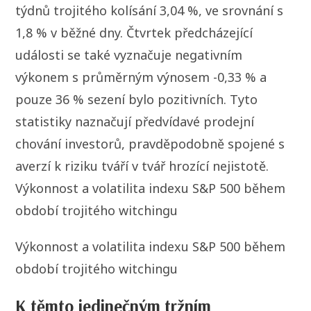
týdnů trojitého kolísání 3,04 %, ve srovnání s
1,8 % v běžné dny. Čtvrtek předcházející
události se také vyznačuje negativním
výkonem s průměrným výnosem -0,33 % a
pouze 36 % sezení bylo pozitivních. Tyto
statistiky naznačují předvídavé prodejní
chování investorů, pravděpodobně spojené s
averzí k riziku tváří v tvář hrozící nejistotě.
Výkonnost a volatilita indexu S&P 500 během
období trojitého witchingu
Výkonnost a volatilita indexu S&P 500 během
období trojitého witchingu
K těmto jedinečným tržním