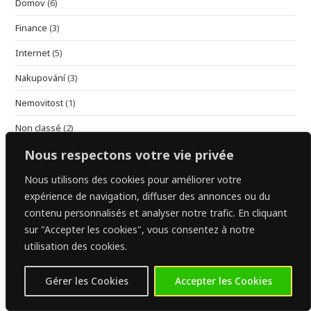
Domov
(6)
Finance
(3)
Internet
(5)
Nakupování
(3)
Nemovitost
(1)
Non classé
(2)
Nous respectons votre vie privée
Recepty
(1)
Stravování
(1)
Nous utilisons des cookies pour améliorer votre
expérience de navigation, diffuser des annonces ou du
Zprávy
(3)
contenu personnalisés et analyser notre trafic. En cliquant
sur "Accepter les cookies", vous consentez à notre
utilisation des cookies.
automobilová ekonomika
(1)
cestovatelské tipy
(1)
chatgpt
(2)
Gérer les Cookies
Accepter les Cookies
dezerty
(1)
Domácí vaření
(1)
efektivní vytápění
(1)
ekonomické cestování
(1)
ekonomické recepty
(1)