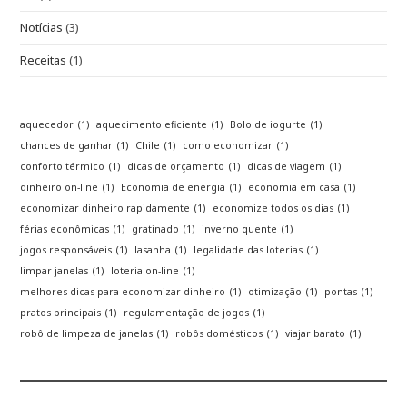
Notícias
(3)
Receitas
(1)
aquecedor
(1)
aquecimento eficiente
(1)
Bolo de iogurte
(1)
chances de ganhar
(1)
Chile
(1)
como economizar
(1)
conforto térmico
(1)
dicas de orçamento
(1)
dicas de viagem
(1)
dinheiro on-line
(1)
Economia de energia
(1)
economia em casa
(1)
economizar dinheiro rapidamente
(1)
economize todos os dias
(1)
férias econômicas
(1)
gratinado
(1)
inverno quente
(1)
jogos responsáveis
(1)
lasanha
(1)
legalidade das loterias
(1)
limpar janelas
(1)
loteria on-line
(1)
melhores dicas para economizar dinheiro
(1)
otimização
(1)
pontas
(1)
pratos principais
(1)
regulamentação de jogos
(1)
robô de limpeza de janelas
(1)
robôs domésticos
(1)
viajar barato
(1)