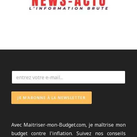
E
m
a
i
l
JE M'ABONNE À LA NEWSLETTER
*
Avec
Maitriser-mon-Budget.com
, je maîtrise mon
budget contre l'inflation. Suivez nos conseils